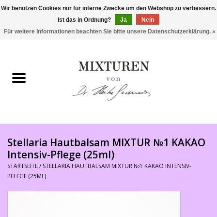
Wir benutzen Cookies nur für interne Zwecke um den Webshop zu verbessern.
Ist das in Ordnung?
Ja
Nein
0 Artikel - €0,00
Für weitere Informationen beachten Sie bitte unsere Datenschutzerklärung. »
Startseite
SHOP
PRODUKTE
Philosophie
Stellaria Hautbalsam MIXTUR №1 KAKAO
Intensiv-Pflege (25ml)
Kundenstimmen
STARTSEITE
/
STELLARIA HAUTBALSAM MIXTUR №1 KAKAO INTENSIV-
PFLEGE (25ML)
Verkaufsstellen