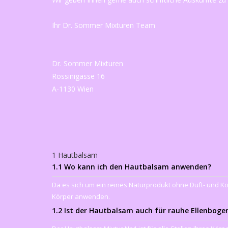
Ihr Dr. Sommer Mixturen Team
Dr. Sommer Mixturen
Rossinigasse 16
A-1130 Wien
1 Hautbalsam
1.1 Wo kann ich den Hautbalsam anwenden?
Da es sich um ein reines Naturprodukt ohne Duft- und 
Körper anwenden.
1.2 Ist der Hautbalsam auch für rauhe Ellenboge