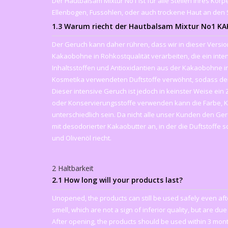
Der Hautbalsam Mixtur No1 ist für alle Stellen Ihres Kör
Ellenbogen, Fussohlen, oder auch trockene Haut an den
1.3 Warum riecht der Hautbalsam Mixtur No1 KA
Der Geruch kann daher rühren, dass wir in dieser Version
Kakaobohne in Rohkostqualität verarbeiten, die ein inte
Inhaltsstoffen und Antioxidantien aus der Kakaobohne in
Kosmetika verwendeten Duftstoffe verwöhnt, sodass de
Dieser intensive Geruch ist jedoch in keinster Weise ein 
oder Konservierungsstoffe verwenden kann die Farbe, K
unterschiedlich sein. Da nicht alle unser Kunden den Ge
mit desodorierter Kakaobutter an, in der die Duftstoff
und Olivenöl riecht.
2 Haltbarkeit
2.1 How long will your products last?
Unopened, the products can still be used safely even aft
smell, which are not a sign of inferior quality, but are due
After opening, the products should be used within 3 mon