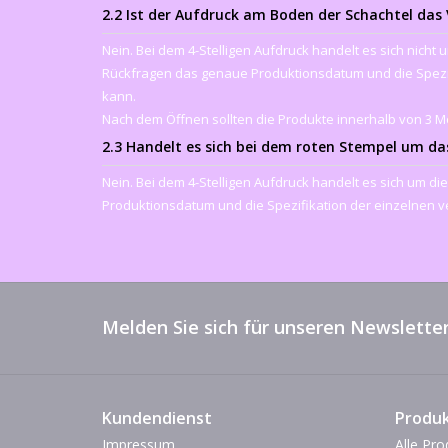
2.2 Ist der Aufdruck am Boden der Schachtel das
Nein. Bei dem 4-Stelligen Aufdruck handelt es sich nich
Rückfragen das genaue Produktionsdatum und die Spezif
kann.
Nach dem Öffnen sollten die Produkte innerhalb von 3 
2.3 Handelt es sich bei dem roten Stempel um d
Nein. Bei dem 4-Stelligen Aufdruck handelt es sich um 
Produktionsdatum und die Spezifikation der einzelnen 
Melden Sie sich für unseren Newsletter
Kundendienst
Produ
Impressum
Alle Pro