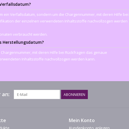
 Verfallsdatum?
t um ein Verfallsdatum, sondern um die Chargennummer, mit deren Hilfe bei
ikation der einzelnen verwendeten Inhaltsstoffe nachvollzogen werden
Monaten verbraucht werden.
as Herstellungsdatum?
die Chargennummer, mit deren Hilfe bei Rückfragen das genaue
verwendeten Inhaltsstoffe nachvollzogen werden kann.
 an:
ABONNIEREN
kte
Mein Konto
dukte
Kundenkonto anlegen