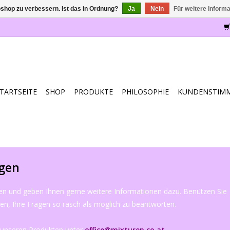
shop zu verbessern. Ist das in Ordnung?
Ja
Nein
Für weitere Inform
TARTSEITE
SHOP
PRODUKTE
PHILOSOPHIE
KUNDENSTIM
agen
ten und geben Ihnen gerne weitere Informationen dazu. Benützen Sie
n, Ihre Fragen so rasch als möglich zu beantworten.
u unseren Produkten unter
office@mixturen.co.at