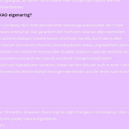
pers geeignet, an denen Sie trockene oder rissige Haut haben, wie Ihre
 Schienbeinen.
KAO eigenartig?
 von Mixtur No1 nicht desodorierte reinsortige Kakaobutter der Criollo
nsives Aroma hat. Das garantiert den höchsten Grad an allen wertvollen
 unserem Balsam. Unsere Nasen sind leider bereits durch die in allen
r Geruch von reinem Olivenöl und Kakaobutter etwas ungewöhnlich anmu
Zeichen von minderer Frische oder Qualität. Dadurch dass wir keinerlei Duf
onsistenz und auch der Geruch einzelner Chargen jedoch leicht
ruch nach Kakaobutter schätzen, bieten wir den Balsam auch in einer Vari
e schonend mit Wasserdampf entzogen werdender und der leicht nach Kräu
er 36 months. However, there may be slight changes in consistency, color 
 to the purely natural ingredients.
ths.