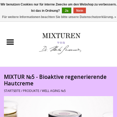
Wir benutzen Cookies nur für interne Zwecke um den Webshop zu verbessern.
Ist das in Ordnung?
Ja
Nein
0 Artikel - €0,00
Für weitere Informationen beachten Sie bitte unsere Datenschutzerklärung. »
Startseite
SHOP
PRODUKTE
Philosophie
MIXTUR №5 - Bioaktive regenerierende
Hautcreme
Kundenstimmen
STARTSEITE
/
PRODUKTE
/
WELL AGING №5
Verkaufsstellen