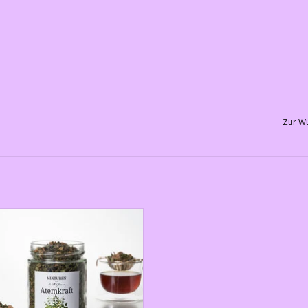
Zur Wu
n Sie Ihre Bronchien, atmen Sie tief
durch und
 Sie die Verbundenheit zum Leben.
UM WARENKORB HINZUFÜGEN