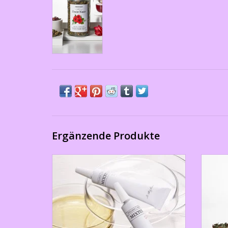
Ergänzende Produkte
Befreie
Befreit Ihre Nase vom Schnupfen und
fühlen
Pflegt die empfindliche und trockenen
Haut
Z
ZUM WARENKORB HINZUFÜGEN