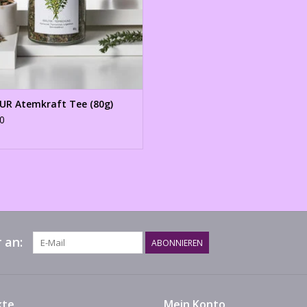
UR Atemkraft Tee (80g)
0
 an:
ABONNIEREN
kte
Mein Konto