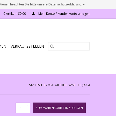
ationen beachten Sie bitte unsere Datenschutzerklärung. »
0 Artikel - €0,00
Mein Konto / Kundenkonto anlegen
MEN
VERKAUFSSTELLEN
STARTSEITE
/
MIXTUR FREIE NASE TEE (90G)
+
ZUM WARENKORB HINZUFÜGEN
-