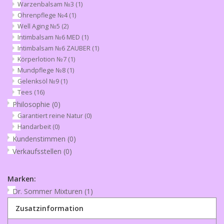
Warzenbalsam №3
(1)
Ohrenpflege №4
(1)
Well Aging №5
(2)
Intimbalsam №6 MED
(1)
Intimbalsam №6 ZAUBER
(1)
Körperlotion №7
(1)
Mundpflege №8
(1)
Gelenksöl №9
(1)
Tees
(16)
Philosophie
(0)
Garantiert reine Natur
(0)
Handarbeit
(0)
Kundenstimmen
(0)
Verkaufsstellen
(0)
Marken:
Dr. Sommer Mixturen
(1)
Zusatzinformation