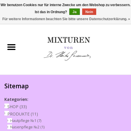
Wir benutzen Cookies nur für interne Zwecke um den Webshop zu verbessern.
Ist das in Ordnung?
Ja
Nein
0 Artikel - €0,00
Für weitere Informationen beachten Sie bitte unsere Datenschutzerklärung. »
Startseite
SHOP
PRODUKTE
Philosophie
Sitemap
Kundenstimmen
Kategorien:
SHOP
(33)
Verkaufsstellen
PRODUKTE
(11)
Hautpflege №1
(7)
Nasenpflege №2
(1)